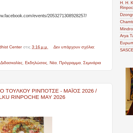
H. H. 
Rinpo
Dzongs
ww.facebook.com/events/2053271308928257/
Chamtr
Mindro
Arya T
Ευρωπ
dhist Center
στις
3:16 μ.μ.
Δεν υπάρχουν σχόλια:
SASC
,
Διδασκαλίες
,
Εκδηλώσεις
,
Νέα
,
Πρόγραμμα
,
Σεμινάρια
Ο ΤΟΥΛΚΟΥ ΡΙΝΠΟΤΣΕ - ΜΑΪΟΣ 2026 /
LKU RINPOCHE MAY 2026