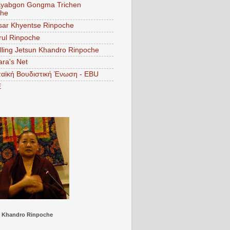
Kyabgon Gongma Trichen
che
ar Khyentse Rinpoche
ul Rinpoche
lling Jetsun Khandro Rinpoche
ara's Net
αϊκή Βουδιστική Ένωση - EBU
E
Khandro Rinpoche