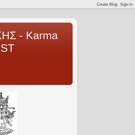
ΗΣ - Karma
IST