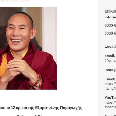
ΕΠΙΚΟ
Inform
0030-
0030-
Locat
email:
@gmai
Insta
Faceb
https:
nLing
YouTu
https:
stcent
α: οι 12 κρίκοι της Εξαρτημένης Παραγωγής