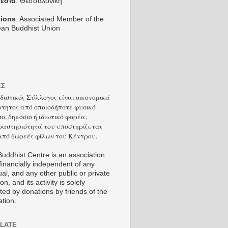
εσία
: Θεσσαλονίκη
tions
: Associated Member of the
an Buddhist Union
ΕΣ
διστικός Σύλλογος είναι οικονομικά
τητος από οποιοδήποτε φυσικό
ο, δημόσιο ή ιδιωτικό φορέα,
δραστηριότητά του υποστηρίζεται
από δωρεές φίλων του Κέντρου.
uddhist Centre is an association
 financially independent of any
ual, and any other public or private
ion, and its activity is solely
ted by donations by friends of the
ation.
LATE