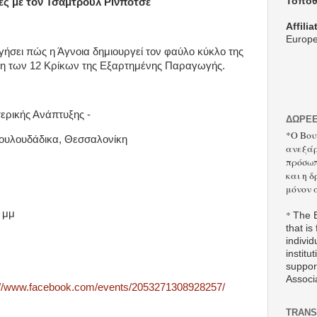
Τοποθ
ες με τον Τσάμτρουλ Ρίνποτσε
Affilia
Europe
γήσει πώς η Άγνοια δημιουργεί τον φαύλο κύκλο της
ση των 12 Κρίκων της Εξαρτημένης Παραγωγής.
ερικής Ανάπτυξης -
ΔΩΡΕ
*Ο Βου
Λουλουδάδικα, Θεσσαλονίκη
ανεξάρ
πρόσωπ
και η 
μόνον 
 μμ
*
The B
that is
individ
institut
suppor
Associ
://www.facebook.com/events/2053271308928257/
TRANS