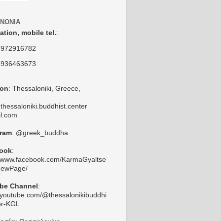
ΙΝΩΝΊΑ
ation,
mobile tel.
:
6972916782
6936463673
ion
: Thessaloniki, Greece,
thessaloniki.buddhist.center
l.com
gram
: @greek_buddha
ook
:
//www.facebook.com/KarmaGyaltse
NewPage/
be Channel
:
//youtube.com/@thessalonikibuddhi
er-KGL