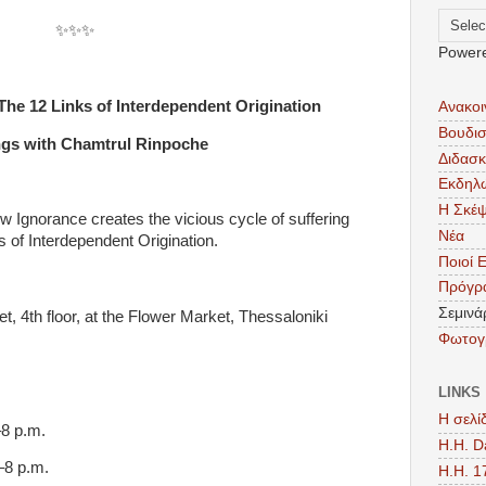
✨️✨️✨️
Power
e 12 Links of Interdependent Origination
Ανακοι
Βουδι
ngs with Chamtrul Rinpoche
Διδασκ
Εκδηλ
Η Σκέ
w Ignorance creates the vicious cycle of suffering
Νέα
s of Interdependent Origination.
Ποιοί 
Πρόγρ
Σεμινά
t, 4th floor, at the Flower Market, Thessaloniki
Φωτογ
LINKS
Η σελί
8 p.m.
Η.Η. D
–8 p.m.
H.H. 1