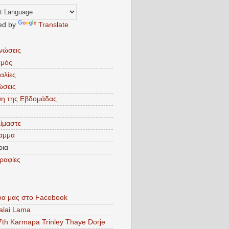
ed by
Translate
νώσεις
σμός
αλίες
ώσεις
ψη της Εβδομάδας
Είμαστε
αμμα
ρια
ραφίες
δα μας στο Facebook
alai Lama
7th Karmapa Trinley Thaye Dorje