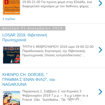
›
19.00-21.00 Για πρώτη φορά στην Ελλάδα, ένα
διαφορετικό σεμινάριο με τον διεθνούς φήμης ...
1 σχόλιο:
Δευτέρα 31 Δεκεμβρίου 2018
LOSAR 2019, Θιβετανική
Πρωτοχρονιά
›
ΤΡΙΤΗ 5 ΦΕΒΡΟΥΑΡΙΟΥ 2019 ώρα 19.00-22.00
Παραδοσιακός Εορτασμός της Θιβετανικής
Πρωτοχρονιάς Ολοι/ες ευπρόσδεκτοι/ες! ...
KHENPO CH. DORJEE, "
ΓΡΑΜΜΑ Σ΄ΕΝΑΝ ΦΙΛΟ", του
NAGARJUNA
›
Παρασκευή 1, Σάββατο 2 και Κυριακή 3
Φεβρουαρίου 2019 7 μ.μ. – 9 μ.μ Letter to a
Friend (Skt. Suhṛllekha ; Tib. བཤེས་པའི་...