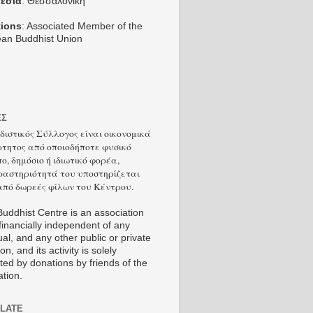
εσία
: Θεσσαλονίκη
tions
: Associated Member of the
an Buddhist Union
ΕΣ
διστικός Σύλλογος είναι οικονομικά
τητος από οποιοδήποτε φυσικό
ο, δημόσιο ή ιδιωτικό φορέα,
δραστηριότητά του υποστηρίζεται
από δωρεές φίλων του Κέντρου.
uddhist Centre is an association
 financially independent of any
ual, and any other public or private
ion, and its activity is solely
ted by donations by friends of the
ation.
LATE