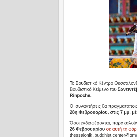
Το Βουδιστικό Κέντρο Θεσσαλονί
Βουδιστικό Κείμενο του
Σαντιντ
Rinpoche.
Οι συναντήσεις θα πραγματοποιο
28η Φεβρουαρίου, στις 7 μμ, 
Όσοι ενδιαφέρονται, παρακαλού
26 Φεβρουαρίου
σε αυτή τη φό
thessaloniki.buddhist.center@gm