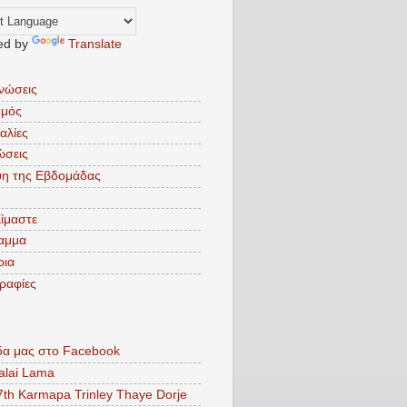
ed by
Translate
νώσεις
σμός
αλίες
ώσεις
ψη της Εβδομάδας
Είμαστε
αμμα
ρια
ραφίες
δα μας στο Facebook
alai Lama
7th Karmapa Trinley Thaye Dorje