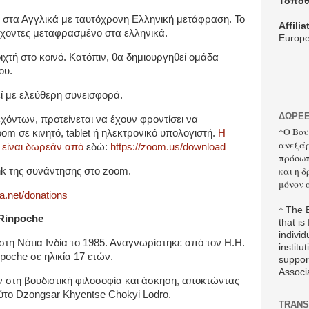
Τοποθ
ά στα Αγγλικά με ταυτόχρονη Ελληνική μετάφραση. Το
Affilia
τέχοντες μεταφρασμένο στα ελληνικά.
Europe
χτή στο κοινό. Κατόπιν, θα δημιουργηθεί ομάδα
ου.
ί με ελεύθερη συνεισφορά.
ΔΩΡΕ
χόντων, προτείνεται να έχουν φροντίσει να
*Ο Βου
m σε κινητό, tablet ή ηλεκτρονικό υπολογιστή.
Η
ανεξάρ
 είναι δωρεάν από
εδώ:
https://zoom.us/download
πρόσωπ
και η 
ink της συνάντησης στο zoom.
μόνον 
a.net/donations
*
The B
 Rinpoche
that is
individ
στη Νότια Ινδία το 1985. Αναγνωρίστηκε από τον H.H.
institut
npoche σε ηλικία 17 ετών.
suppor
Associ
στη βουδιστική φιλοσοφία και άσκηση, αποκτώντας
τούτο Dzongsar Khyentse Chokyi Lodro.
TRANS