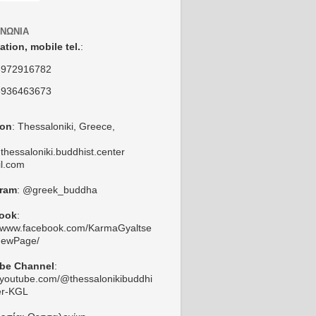
ΙΝΩΝΊΑ
ation,
mobile tel.
:
6972916782
6936463673
ion
: Thessaloniki, Greece,
thessaloniki.buddhist.center
l.com
gram
: @greek_buddha
ook
:
//www.facebook.com/KarmaGyaltse
NewPage/
be Channel
:
//youtube.com/@thessalonikibuddhi
er-KGL