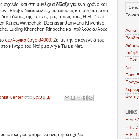
ες σχολές, και στη συνέχεια δίδαξε για ένα χρόνο και
ν. Έλαβε διδασκαλίες, μεταδόσεις και μυήσεις από
Power
 δασκάλους της εποχής μας, όπως τους H.H. Dalai
chen Kunga Wangchuk, Dzongsar Jamyang Khyentse
oche, Luding Khenchen Rinpoche και πολλούς άλλους.
Ανακοι
Βουδι
στο
συλλογικό έργο 84000
. Ζει με την οικογένειά του
Διδασκ
 στο κέντρο του Ντάρμα Arya Tara's Net.
Εκδηλ
Η Σκέ
Νέα
Ποιοί 
Πρόγρ
Σεμινά
Φωτογ
dhist Center
στις
6:59 μ.μ.
LINKS
Η σελί
Η.Η. D
ου ιστολογίου μπορεί να αναρτήσει σχόλιο.
H.H. 1