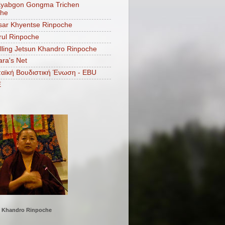
Kyabgon Gongma Trichen
che
ar Khyentse Rinpoche
ul Rinpoche
lling Jetsun Khandro Rinpoche
ara's Net
αϊκή Βουδιστική Ένωση - EBU
E
Khandro Rinpoche