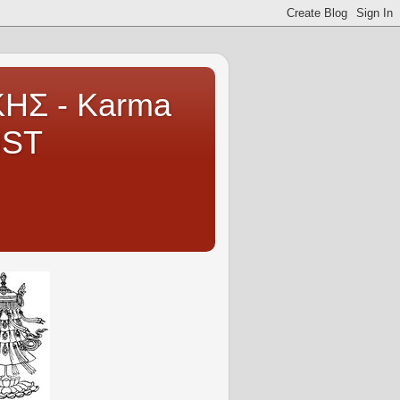
ΗΣ - Karma
IST