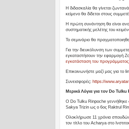
Η διδασκαλία θα γίνεται ζωνταν
κείμενο θα δίδεται στους συμμε
Η πρώτη συνάντηση θα είναι ανοι
συστηματικής μελέτης του κειμέν
Το σεμινάριο θα πραγματοποιηθε
Για την διευκόλυνση των συμμετε
εγκαταστήσουν την εφαρμογή Zoo
εγκατάσταση του προγράμματος
Επικοινωνήστε μαζί μας για το l
Συνεισφορές:
https://www.aryatar
Μερικά Λόγια για τον Do Tulku
Ο Do Tulku Rinpoche γεννήθηκε 
Sakya Trizin ως ο 6ος Raktrul Ri
Ολοκλήρωσε 11 χρόνια σπουδών 
τον τίτλο του Acharya στο Ινστι