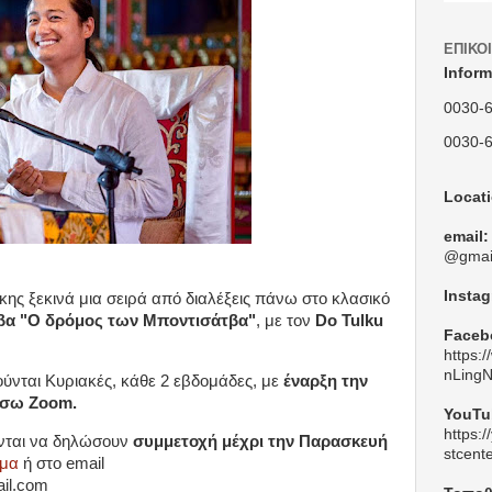
ΕΠΙΚΟ
Inform
0030-
0030-
Locat
email:
@gmai
Insta
κης ξεκινά μια σειρά από διαλέξεις πάνω στο κλασικό
έβα "Ο δρόμος των Μποντισάτβα"
, με τον
Do Tulku
Faceb
https:
nLing
ύνται Κυριακές, κάθε 2 εβδομάδες, με
έναρξη την
μέσω Zoom.
YouTu
https:
νται να δηλώσουν
συμμετοχή μέχρι την Παρασκευή
stcent
ρμα
ή στο email
ail.com