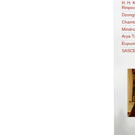
H. H. 
Rinpo
Dzongs
Chamtr
Mindro
Arya T
Ευρωπ
SASC