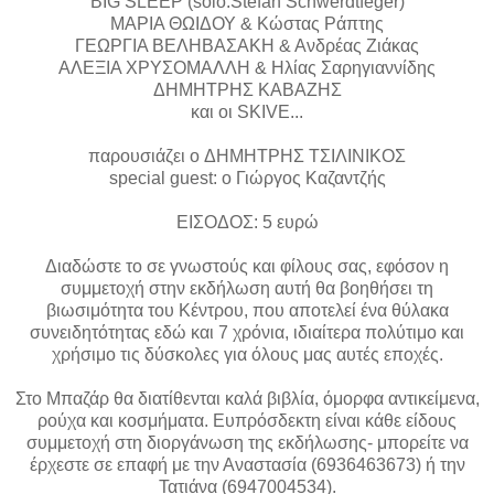
BIG SLEEP (solo:Stefan Schwerdtfeger)
ΜΑΡΙΑ ΘΩΙΔΟΥ & Κώστας Ράπτης
ΓΕΩΡΓΙΑ ΒΕΛΗΒΑΣΑΚΗ & Ανδρέας Ζιάκας
ΑΛΕΞΙΑ ΧΡΥΣΟΜΑΛΛΗ & Ηλίας Σαρηγιαννίδης
ΔΗΜΗΤΡΗΣ ΚΑΒΑΖΗΣ
και οι SKIVE...
παρουσιάζει ο ΔΗΜΗΤΡΗΣ ΤΣΙΛΙΝΙΚΟΣ
special guest: ο Γιώργος Καζαντζής
ΕΙΣΟΔΟΣ: 5 ευρώ
Διαδώστε το σε γνωστούς και φίλους σας, εφόσον η
συμμετοχή στην εκδήλωση αυτή θα βοηθήσει τη
βιωσιμότητα του Κέντρου, που αποτελεί ένα θύλακα
συνειδητότητας εδώ και 7 χρόνια, ιδιαίτερα πολύτιμο και
χρήσιμο τις δύσκολες για όλους μας αυτές εποχές.
Στο Μπαζάρ θα διατίθενται καλά βιβλία, όμορφα αντικείμενα,
ρούχα και κοσμήματα. Ευπρόσδεκτη είναι κάθε είδους
συμμετοχή στη διοργάνωση της εκδήλωσης- μπορείτε να
έρχεστε σε επαφή με την Αναστασία (6936463673) ή την
Τατιάνα (6947004534).