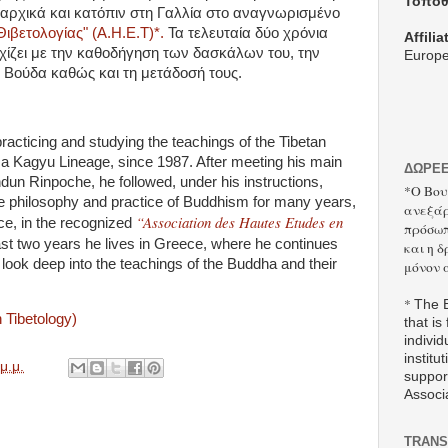
Τοποθ
 αρχικά
και κατόπιν στη Γαλλία στο αναγνωρισμένο
ιβετολογίας" (Α.Η.Ε.Τ)*.
Τα τελευταία δύο χρόνια
Affilia
χίζει με την καθοδήγηση των δασκάλων του, την
Europe
Βούδα καθώς και τη μετάδοσή τους.
acticing and studying the teachings of the Tibetan
ma Kagyu Lineage, since 1987. After meeting his main
ΔΩΡΕ
un Rinpoche, he followed, under his instructions,
*Ο Βου
he philosophy and practice of Buddhism for many years,
ανεξάρ
“
Association des Hautes Etudes
en
nce, in the recognized
πρόσωπ
st two years he lives in Greece, where he continues
και η 
o look deep into the teachings of the Buddha and their
μόνον 
*
The B
n Tibetology)
that is
individ
institut
μ.μ.
suppor
Associ
TRANS