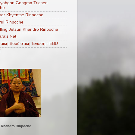
Kyabgon Gongma Trichen
che
ar Khyentse Rinpoche
ul Rinpoche
lling Jetsun Khandro Rinpoche
ara's Net
αϊκή Βουδιστική Ένωση - EBU
E
Khandro Rinpoche