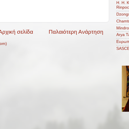
H. H. 
Rinpo
Dzongs
Chamtr
Mindro
Αρχική σελίδα
Παλαιότερη Ανάρτηση
Arya T
Ευρωπ
tom)
SASC