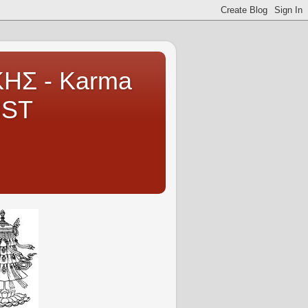
ΗΣ - Karma
IST