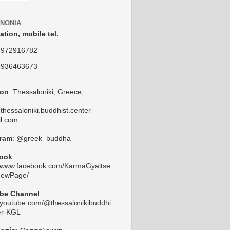
ΙΝΩΝΊΑ
ation,
mobile tel.
:
6972916782
6936463673
ion
: Thessaloniki, Greece,
thessaloniki.buddhist.center
l.com
gram
: @greek_buddha
ook
:
//www.facebook.com/KarmaGyaltse
NewPage/
be Channel
:
//youtube.com/@thessalonikibuddhi
er-KGL