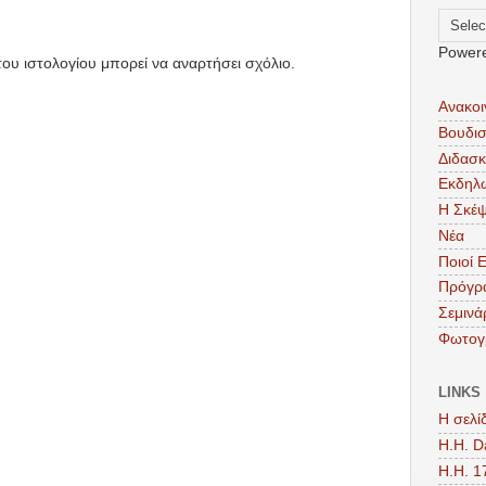
Power
ου ιστολογίου μπορεί να αναρτήσει σχόλιο.
Ανακοι
Βουδι
Διδασκ
Εκδηλ
Η Σκέ
Νέα
Ποιοί 
Πρόγρ
Σεμινά
Φωτογ
LINKS
Η σελί
Η.Η. D
H.H. 1