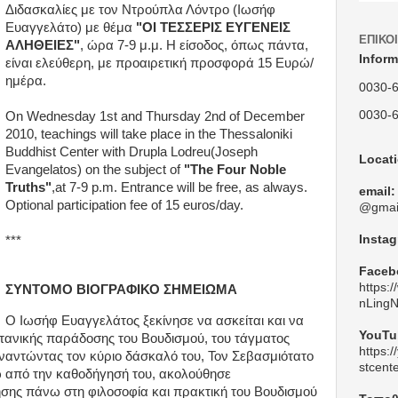
Διδασκαλίες με τον Ντρούπλα Λόντρο (Ιωσήφ
Ευαγγελάτο) με θέμα
"ΟΙ ΤΕΣΣΕΡΙΣ ΕΥΓΕΝΕΙΣ
ΕΠΙΚΟ
ΑΛΗΘΕΙΕΣ"
, ώρα 7-9 μ.μ. Η είσοδος, όπως πάντα,
Inform
είναι ελεύθερη, με προαιρετική προσφορά 15 Ευρώ/
ημέρα.
0030-
0030-
On Wednesday 1st and Thursday 2nd of December
2010, teachings will take place in the Thessaloniki
Buddhist Center with Drupla Lodreu(Joseph
Locat
Evangelatos) on the subject of
"The Four Noble
Truths"
,
at
7-9
p.m.
Entrance will be free, as always.
email:
Optional participation fee of 15 euros/day.
@gmai
Insta
***
Faceb
https:
ΣΥΝΤΟΜΟ ΒΙΟΓΡΑΦΙΚΟ ΣΗΜΕΙΩΜΑ
nLing
Ο Ιωσήφ Ευαγγελάτος ξεκίνησε να ασκείται και να
YouTu
βετανικής παράδοσης του Βουδισμού, του τάγματος
https:
ναντώντας τον κύριο δάσκαλό του, Τον Σεβασμιότατο
stcent
ω από την καθοδήγησή του, ακολούθησε
σης πάνω στη φιλοσοφία και πρακτική του Βουδισμού