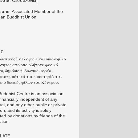
εσία
: Θεσσαλονίκη
tions
: Associated Member of the
an Buddhist Union
ΕΣ
διστικός Σύλλογος είναι οικονομικά
τητος από οποιοδήποτε φυσικό
ο, δημόσιο ή ιδιωτικό φορέα,
δραστηριότητά του υποστηρίζεται
από δωρεές φίλων του Κέντρου.
uddhist Centre is an association
 financially independent of any
ual, and any other public or private
ion, and its activity is solely
ted by donations by friends of the
ation.
LATE