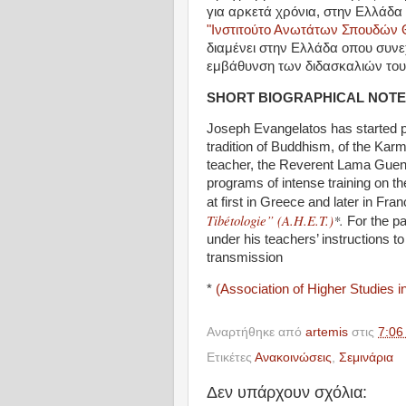
για αρκετά χρόνια, στην Ελλάδα
"Ινστιτούτο Ανωτάτων Σπουδών Θ
διαμένει στην Ελλάδα οπου συνε
εμβάθυνση των διδασκαλιών του 
SHORT BIOGRAPHICAL NOTE
Joseph Evangelatos has started pr
tradition of Buddhism, of the Kar
teacher, the Reverent Lama Guend
programs of intense training on t
at first in Greece and later in Fra
Tibétologie”
(A.H.E.T.)
*.
For the pa
under his teachers’ instructions t
transmission
*
(Association of Higher Studies i
Αναρτήθηκε από
artemis
στις
7:06 
Ετικέτες
Ανακοινώσεις
,
Σεμινάρια
Δεν υπάρχουν σχόλια: