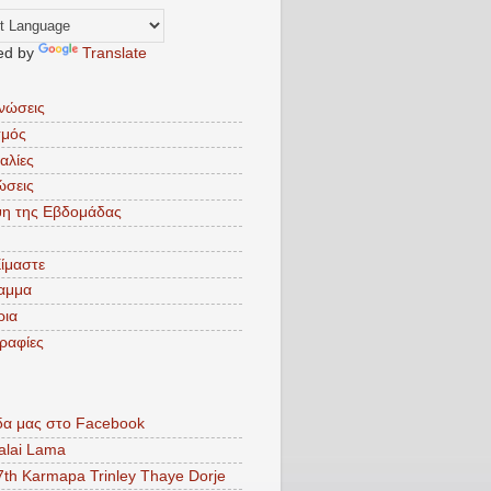
ed by
Translate
νώσεις
σμός
αλίες
ώσεις
ψη της Εβδομάδας
Είμαστε
αμμα
ρια
ραφίες
δα μας στο Facebook
alai Lama
7th Karmapa Trinley Thaye Dorje