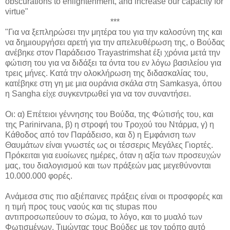
obscurations to enlightenment, and increase our capacity for
virtue"
***
"Για να ξεπληρώσει την μητέρα του για την καλοσύνη της και
να δημιουργήσει αρετή για την απελευθέρωση της, ο Βούδας
ανέβηκε στον Παράδεισο Trayastrimshat έξι χρόνια μετά την
φώτιση του για να διδάξει τα όντα του εν λόγω βασιλείου για
τρεις μήνες. Κατά την ολοκλήρωση της διδασκαλίας του,
κατέβηκε στη γη με μια ουράνια σκάλα στη Samkasya, όπου
η Sangha είχε συγκεντρωθεί για να τον συναντήσει.
Οι: α) Επέτειοι γέννησης του Βούδα, της Φώτισής του, και
της Parinirvana, β) η στροφή του Τροχού του Ντάρμα, γ) η
Κάθοδος από τον Παράδεισο, και δ) η Εμφάνιση των
Θαυμάτων είναι γνωστές ως οι τέσσερις Μεγάλες Γιορτές.
Πρόκειται για ευοίωνες ημέρες, όταν η αξία των προσευχών
μας, του διαλογισμού και των πράξεών μας μεγεθύνονται
10.000.000 φορές.
Ανάμεσα στις πιο αξιέπαινες πράξεις είναι οι προσφορές και
η τιμή προς τους ναούς και τις stupas που
αντιπροσωπεύουν το σώμα, το λόγο, και το μυαλό των
Φωτισμένων. Τιμώντας τους Βούδες με τον τρόπο αυτό